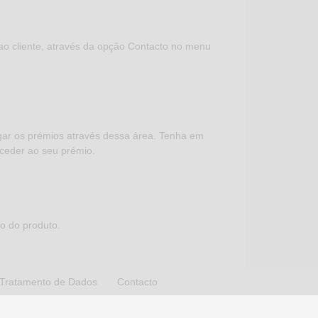
ao cliente, através da opção Contacto no menu
gar os prémios através dessa área. Tenha em
 aceder ao seu prémio.
o do produto.
 Tratamento de Dados
Contacto