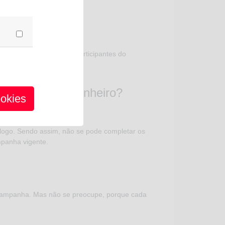
os ou cedidos a outros participantes do
r o valor com dinheiro?
ookies
álogo. Sendo assim, não se pode completar os
mpanha vigente.
 campanha. Mas não se preocupe, porque cada