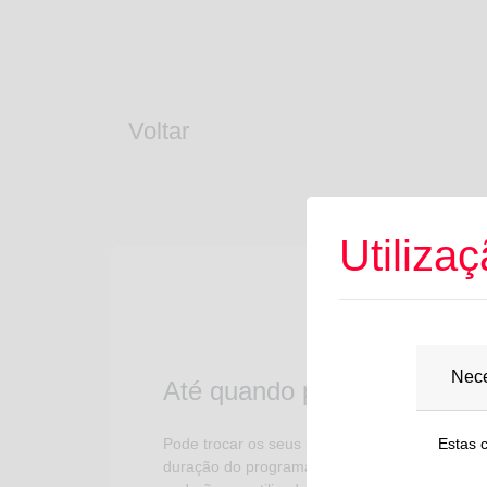
Voltar
Utiliza
Nece
Até quando posso trocar os
Estas 
Pode trocar os seus pontos enquanto a campan
duração do programa e a respetiva validade d