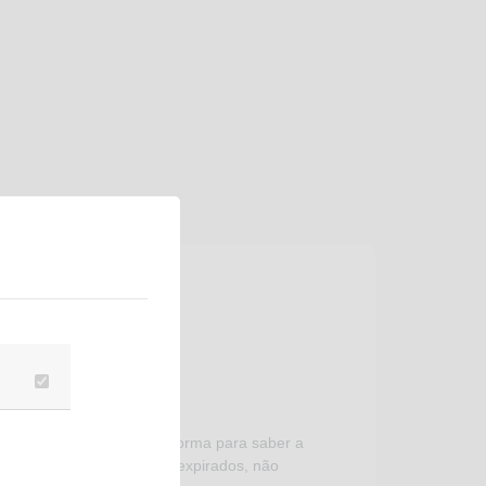
rmos e Condições da plataforma para saber a
s pontos, porque uma vez expirados, não