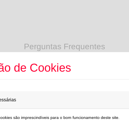
Perguntas Frequentes
ção de Cookies
ssárias
 meus pontos?
cookies são imprescindíveis para o bom funcionamento deste site.
ha estiver online, e até que os seus pontos expirem. Consulte os Te
os pontos. É muito importante ter em consideração a validade dos seu